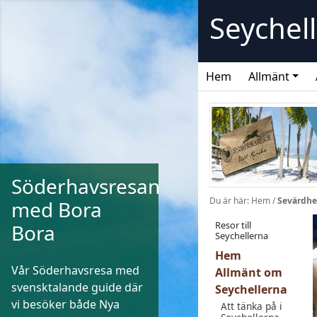
Skip
Seychel
to
content
Hem
Allmänt
Söderhavsresan
Du är här:
Hem
/
Sevärdhe
med Bora
Resor till
Bora
Seychellerna
Hem
Vår Söderhavsresa med
Allmänt om
svensktalande guide där
Seychellerna
vi besöker både Nya
Att tänka på i