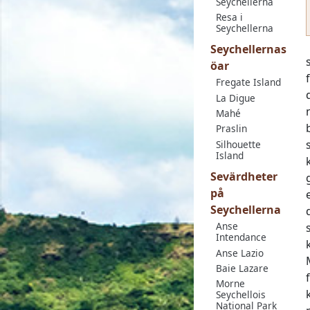
Seychellerna
Resa i
Seychellerna
Seychellernas
öar
Fregate Island
La Digue
Mahé
Praslin
Silhouette
Island
Sevärdheter
på
Seychellerna
Anse
Intendance
Anse Lazio
Baie Lazare
Morne
Seychellois
National Park