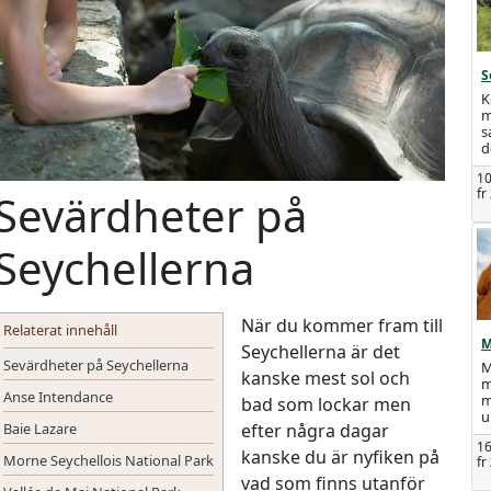
S
K
m
s
d
10
fr
Sevärdheter på
Seychellerna
När du kommer fram till
Relaterat innehåll
M
Seychellerna är det
Sevärdheter på Seychellerna
M
kanske mest sol och
m
Anse Intendance
m
bad som lockar men
u
Baie Lazare
efter några dagar
16
kanske du är nyfiken på
Morne Seychellois National Park
fr
vad som finns utanför