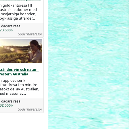
n guldkantsresa till
ustraliens ikoner med
emstjärniga boenden,
ögklassiga utfärder...
 dagars resa
73 600:-
Söderhavsresor
tränder, vin och natur i
estern Australia
n upplevelserik
ilrundresa i en mindre
esökt del av Australien,
ed massor av...
 dagars resa
32 500:-
Söderhavsresor