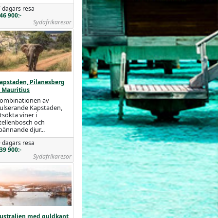
 dagars resa
46 900:-
Sydafrikaresor
apstaden, Pilanesberg
 Mauritius
ombinationen av
ulserande Kapstaden,
tsökta viner i
tellenbosch och
pännande djur...
 dagars resa
39 900:-
Sydafrikaresor
ustralien med guldkant