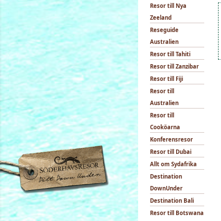
Resor till Nya
Zeeland
Reseguide
Australien
Resor till Tahiti
Resor till Zanzibar
Resor till Fiji
Resor till
Australien
Resor till
Cooköarna
Konferensresor
Resor till Dubai
Allt om Sydafrika
Destination
DownUnder
Destination Bali
Resor till Botswana