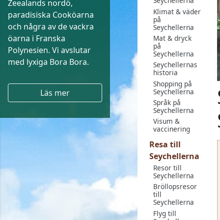
Seychellerna
Zeealands nordö,
Klimat & väder
paradisiska Cooköarna
på
och några av de vackra
Seychellerna
öarna i Franska
Mat & dryck
på
Polynesien. Vi avslutar
Seychellerna
med lyxiga Bora Bora.
Seychellernas
historia
Shopping på
Seychellerna
Läs mer
Språk på
Seychellerna
Visum &
vaccinering
Resa till
Seychellerna
Resor till
Seychellerna
Bröllopsresor
till
Seychellerna
Flyg till