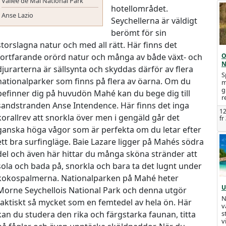
Vallée de Mai National Park
hotellområdet.
Anse Lazio
Seychellerna är väldigt
berömt för sin
storslagna natur och med all rätt. Här finns det
fortfarande orörd natur och många av både växt- och
O
N
djurarterna är sällsynta och skyddas därför av flera
S
nationalparker som finns på flera av öarna. Om du
m
g
befinner dig på huvudön Mahé kan du bege dig till
r
sandstranden Anse Intendence. Här finns det inga
12
korallrev att snorkla över men i gengäld går det
fr
ganska höga vågor som är perfekta om du letar efter
ett bra surfingläge. Baie Lazare ligger på Mahés södra
del och även här hittar du många sköna stränder att
sola och bada på, snorkla och bara ta det lugnt under
kokospalmerna. Nationalparken på Mahé heter
U
Morne Seychellois National Park och denna utgör
N
faktiskt så mycket som en femtedel av hela ön. Här
v
kan du studera den rika och färgstarka faunan, titta
s
v