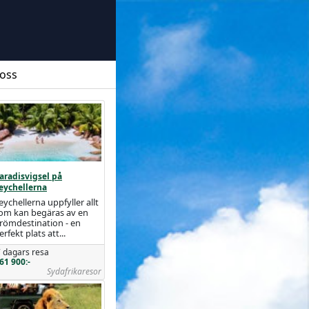
 oss
aradisvigsel på
eychellerna
eychellerna uppfyller allt
om kan begäras av en
römdestination - en
erfekt plats att...
 dagars resa
61 900:-
Sydafrikaresor