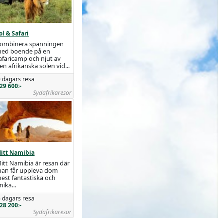
ol & Safari
ombinera spänningen
ed boende på en
afaricamp och njut av
en afrikanska solen vid...
 dagars resa
29 600:-
Sydafrikaresor
itt Namibia
itt Namibia är resan där
an får uppleva dom
est fantastiska och
nika...
 dagars resa
28 200:-
Sydafrikaresor