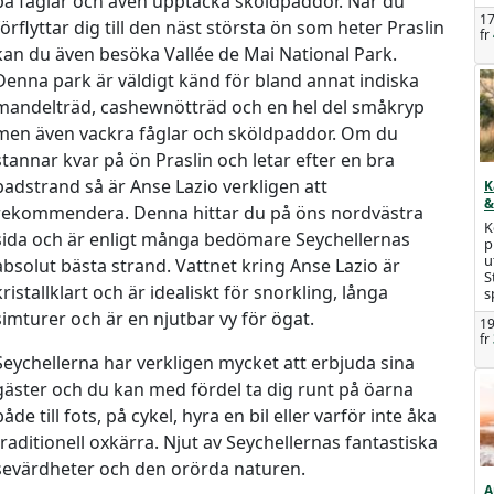
på fåglar och även upptäcka sköldpaddor. När du
17
förflyttar dig till den näst största ön som heter Praslin
fr
kan du även besöka Vallée de Mai National Park.
Denna park är väldigt känd för bland annat indiska
mandelträd, cashewnötträd och en hel del småkryp
men även vackra fåglar och sköldpaddor. Om du
stannar kvar på ön Praslin och letar efter en bra
badstrand så är Anse Lazio verkligen att
K
&
rekommendera. Denna hittar du på öns nordvästra
K
sida och är enligt många bedömare Seychellernas
p
u
absolut bästa strand. Vattnet kring Anse Lazio är
S
kristallklart och är idealiskt för snorkling, långa
s
simturer och är en njutbar vy för ögat.
19
fr
Seychellerna har verkligen mycket att erbjuda sina
gäster och du kan med fördel ta dig runt på öarna
både till fots, på cykel, hyra en bil eller varför inte åka
traditionell oxkärra. Njut av Seychellernas fantastiska
sevärdheter och den orörda naturen.
A