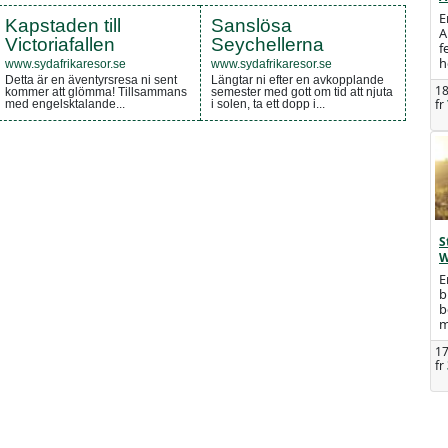
E
Kapstaden till
Sanslösa
A
Victoriafallen
Seychellerna
f
h
www.sydafrikaresor.se
www.sydafrikaresor.se
Detta är en äventyrsresa ni sent
Längtar ni efter en avkopplande
18
kommer att glömma! Tillsammans
semester med gott om tid att njuta
fr
med engelsktalande...
i solen, ta ett dopp i...
S
W
E
b
b
m
17
fr