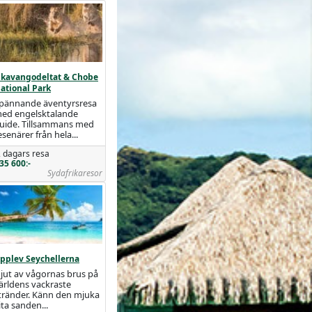
kavangodeltat & Chobe
ational Park
pännande äventyrsresa
ed engelsktalande
uide. Tillsammans med
esenärer från hela...
 dagars resa
35 600:-
Sydafrikaresor
pplev Seychellerna
jut av vågornas brus på
ärldens vackraste
tränder. Känn den mjuka
ita sanden...