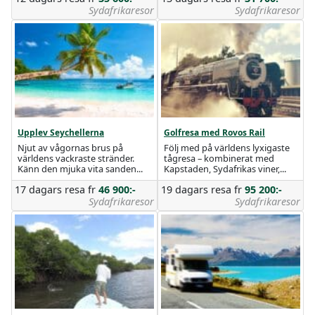
Sydafrikaresor
Sydafrikaresor
Upplev Seychellerna
Golfresa med Rovos Rail
Njut av vågornas brus på
Följ med på världens lyxigaste
världens vackraste stränder.
tågresa – kombinerat med
Känn den mjuka vita sanden...
Kapstaden, Sydafrikas viner,...
17 dagars resa
fr
46 900:-
19 dagars resa
fr
95 200:-
Sydafrikaresor
Sydafrikaresor