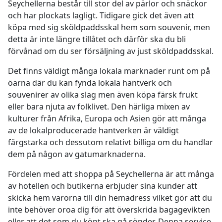
Seychellerna består till stor del av pärlor och snäckor
och har plockats lagligt. Tidigare gick det även att
köpa med sig sköldpaddsskal hem som souvenir, men
detta är inte längre tillåtet och därför ska du bli
förvånad om du ser försäljning av just sköldpaddsskal.
Det finns väldigt många lokala marknader runt om på
öarna där du kan fynda lokala hantverk och
souvenirer av olika slag men även köpa färsk frukt
eller bara njuta av folklivet. Den härliga mixen av
kulturer från Afrika, Europa och Asien gör att många
av de lokalproducerade hantverken är väldigt
färgstarka och dessutom relativt billiga om du handlar
dem på någon av gatumarknaderna.
Fördelen med att shoppa på Seychellerna är att många
av hotellen och butikerna erbjuder sina kunder att
skicka hem varorna till din hemadress vilket gör att du
inte behöver oroa dig för att överskrida bagagevikten
eller att det som du köpt ska gå sönder. Denna service