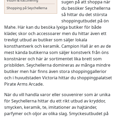
Visum & vaccinering
sugen på att shoppa när
du besöker Seychellerna
Shopping på Seychellerna
så hittar du det största
shoppingutbudet på ön
Mahe. Här kan du besöka lyxiga butiker för både
kläder, skor och accessoarer men du hittar även ett
trevligt utbud av butiker som säljer lokala
konsthantverk och keramik. Campion Hall är en av de
mest kända butikerna som säljer konstverk från öns
konstnärer och här är sortimentet lika brett som
prisbilden. Seychellerna domineras av många mindre
butiker men här finns även stora shoppinggallerior
och i huvudstaden Victoria hittar du shoppingpalatset
Pirate Arms Arcade.
När du vill handla varor eller souvenirer som är unika
för Seychellerna hittar du ett rikt utbud av kryddor,
smycken, keramik, te, imitationer av hajtänder,
parfymer och oljor av olika slag. Smyckesutbudet på