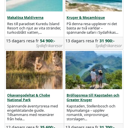
Makalösa Maldiverna
Kruger & Moçambique
Res till paradiset Kuredu Island
På denna resa upplever ni det
Resort och njut av vita stränder,
bästa av två världar –
turkosblått vatten,...
spännande safari i Sydafrikas...
15 dagars resa
fr
54 900:-
13 dagars resa
fr
31 900:-
Sydafrikaresor
Sydafrikaresor
Okavangodeltat & Chobe
Bröllopsresa till Kapstaden och
National Park
Greater Kruger
Spännande äventyrsresa med
Kapstaden, Stellenbosch och
engelsktalande guide.
Mpumalanga – upplev
Tillsammans med resenärer
romantik, vinprovningar,
från hela...
storslagen...
12 dagars resa
fr
35 600:-
13 dagars resa
fr
31 700:-