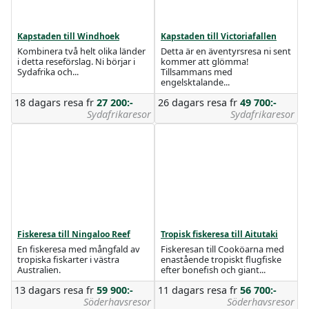
Kapstaden till Windhoek
Kapstaden till Victoriafallen
Kombinera två helt olika länder
Detta är en äventyrsresa ni sent
i detta reseförslag. Ni börjar i
kommer att glömma!
Sydafrika och...
Tillsammans med
engelsktalande...
18 dagars resa
fr
27 200:-
26 dagars resa
fr
49 700:-
Sydafrikaresor
Sydafrikaresor
Fiskeresa till Ningaloo Reef
Tropisk fiskeresa till Aitutaki
En fiskeresa med mångfald av
Fiskeresan till Cooköarna med
tropiska fiskarter i västra
enastående tropiskt flugfiske
Australien.
efter bonefish och giant...
13 dagars resa
fr
59 900:-
11 dagars resa
fr
56 700:-
Söderhavsresor
Söderhavsresor