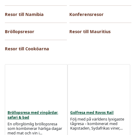
Resor till Namibia
Konferensresor
Bröllopsresor
Resor till Mauritius
Resor till Cooköarna
Bröllopsresa med vingårdar,
Golfresa med Rovos Rail
safari & bad
Följ med på världens lyxigaste
tågresa – kombinerat med
En oförglömlig bröllopsresa
Kapstaden, Sydafrikas viner,...
som kombinerar härliga dagar
med mat och vin i...