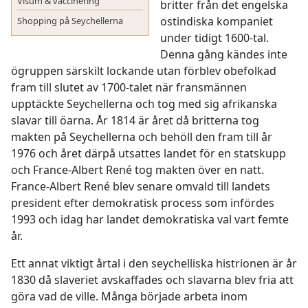
Visum & vaccinering
britter från det engelska
ostindiska kompaniet
Shopping på Seychellerna
under tidigt 1600-tal.
Denna gång kändes inte
ögruppen särskilt lockande utan förblev obefolkad
fram till slutet av 1700-talet när fransmännen
upptäckte Seychellerna och tog med sig afrikanska
slavar till öarna. År 1814 är året då britterna tog
makten på Seychellerna och behöll den fram till år
1976 och året därpå utsattes landet för en statskupp
och France-Albert René tog makten över en natt.
France-Albert René blev senare omvald till landets
president efter demokratisk process som infördes
1993 och idag har landet demokratiska val vart femte
år.
Ett annat viktigt årtal i den seychelliska histrionen är år
1830 då slaveriet avskaffades och slavarna blev fria att
göra vad de ville. Många började arbeta inom