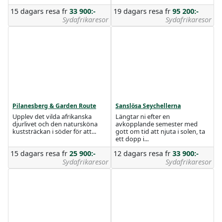
15 dagars resa
fr
33 900:-
19 dagars resa
fr
95 200:-
Sydafrikaresor
Sydafrikaresor
Pilanesberg & Garden Route
Sanslösa Seychellerna
Upplev det vilda afrikanska
Längtar ni efter en
djurlivet och den natursköna
avkopplande semester med
kuststräckan i söder för att...
gott om tid att njuta i solen, ta
ett dopp i...
15 dagars resa
fr
25 900:-
12 dagars resa
fr
33 900:-
Sydafrikaresor
Sydafrikaresor