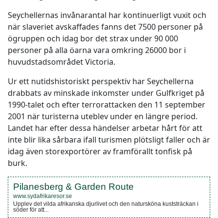
Seychellernas invånarantal har kontinuerligt vuxit och
när slaveriet avskaffades fanns det 7500 personer på
ögruppen och idag bor det strax under 90 000
personer på alla öarna vara omkring 26000 bor i
huvudstadsområdet Victoria.
Ur ett nutidshistoriskt perspektiv har Seychellerna
drabbats av minskade inkomster under Gulfkriget på
1990-talet och efter terrorattacken den 11 september
2001 när turisterna uteblev under en längre period.
Landet har efter dessa händelser arbetar hårt för att
inte blir lika sårbara ifall turismen plötsligt faller och är
idag även storexportörer av framförallt tonfisk på
burk.
Pilanesberg & Garden Route
www.sydafrikaresor.se
Upplev det vilda afrikanska djurlivet och den natursköna kuststräckan i
söder för att...