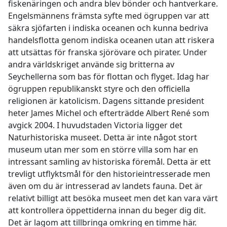
fiskenäringen och andra blev bönder och hantverkare.
Engelsmännens främsta syfte med ögruppen var att
säkra sjöfarten i indiska oceanen och kunna bedriva
handelsflotta genom indiska oceanen utan att riskera
att utsättas för franska sjörövare och pirater. Under
andra världskriget använde sig britterna av
Seychellerna som bas för flottan och flyget. Idag har
ögruppen republikanskt styre och den officiella
religionen är katolicism. Dagens sittande president
heter James Michel och efterträdde Albert René som
avgick 2004. I huvudstaden Victoria ligger det
Naturhistoriska museet. Detta är inte något stort
museum utan mer som en större villa som har en
intressant samling av historiska föremål. Detta är ett
trevligt utflyktsmål för den historieintresserade men
även om du är intresserad av landets fauna. Det är
relativt billigt att besöka museet men det kan vara värt
att kontrollera öppettiderna innan du beger dig dit.
Det är lagom att tillbringa omkring en timme här.