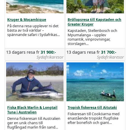
Kruger & Moçambique
Bröllopsresa till Kapstaden och
Greater Kruger
På denna resa upplever ni det
bästa av två världar –
Kapstaden, Stellenbosch och
spännande safari i Sydafrikas...
Mpumalanga – upplev
romantik, vinprovningar,
storslagen...
13 dagars resa
fr
31 900:-
13 dagars resa
fr
31 700:-
Sydafrikaresor
Sydafrikaresor
Fiska Black Marlin & Longtail
Tropisk fiskeresa till Aitutaki
Tuna i Australien
Fiskeresan till Cooköarna med
enastående tropiskt flugfiske
Denna fiskeresan till Australien
efter bonefish och giant...
ger en unik chans till
flugfångad marlin från sand...