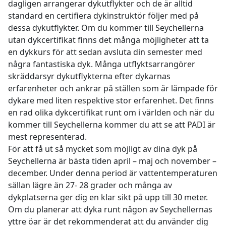
dagligen arrangerar dykutflykter och de är alltid
standard en certifiera dykinstruktör följer med på
dessa dykutflykter. Om du kommer till Seychellerna
utan dykcertifikat finns det många möjligheter att ta
en dykkurs för att sedan avsluta din semester med
några fantastiska dyk. Många utflyktsarrangörer
skräddarsyr dykutflykterna efter dykarnas
erfarenheter och ankrar på ställen som är lämpade för
dykare med liten respektive stor erfarenhet. Det finns
en rad olika dykcertifikat runt om i världen och när du
kommer till Seychellerna kommer du att se att PADI är
mest representerad.
För att få ut så mycket som möjligt av dina dyk på
Seychellerna är bästa tiden april – maj och november –
december. Under denna period är vattentemperaturen
sällan lägre än 27- 28 grader och många av
dykplatserna ger dig en klar sikt på upp till 30 meter.
Om du planerar att dyka runt någon av Seychellernas
yttre öar är det rekommenderat att du använder dig