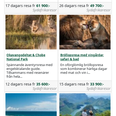
17 dagars resa
fr
61 900:-
26 dagars resa
fr
49 700:-
Sydafrikaresor
Sydafrikaresor
Okavangodeltat & Chobe
Bröllopsresa med vingårdar,
National Park
safari & bad
Spännande äventyrsresa med
En oförglömlig bröllopsresa
engelsktalande guide.
som kombinerar härliga dagar
Tillsammans med resenärer
med mat och vin i...
från hela...
12 dagars resa
fr
35 600:-
15 dagars resa
fr
33 900:-
Sydafrikaresor
Sydafrikaresor