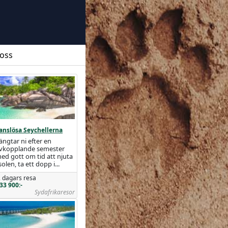
 oss
anslösa Seychellerna
ängtar ni efter en
vkopplande semester
ed gott om tid att njuta
 solen, ta ett dopp i...
 dagars resa
33 900:-
Sydafrikaresor