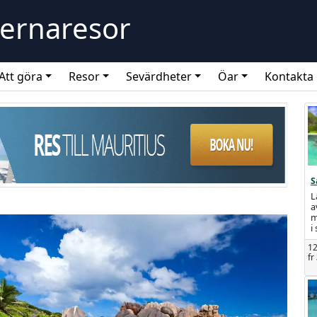
lernaresor
Att göra
Resor
Sevärdheter
Öar
Kontakta
S
L
a
m
i
12
fr