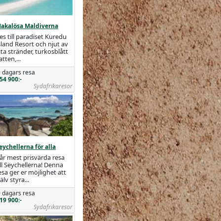
akalösa Maldiverna
es till paradiset Kuredu
sland Resort och njut av
ita stränder, turkosblått
atten,...
 dagars resa
54 900:-
Sydafrikaresor
eychellerna för alla
år mest prisvärda resa
ill Seychellerna! Denna
esa ger er möjlighet att
jälv styra...
 dagars resa
19 900:-
Sydafrikaresor