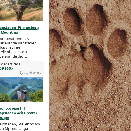
apstaden, Pilanesberg
 Mauritius
ombinationen av
ulserande Kapstaden,
tsökta viner i
tellenbosch och
pännande djur...
 dagars resa
39 900:-
Sydafrikaresor
röllopsresa till
apstaden och Greater
ruger
apstaden, Stellenbosch
ch Mpumalanga –