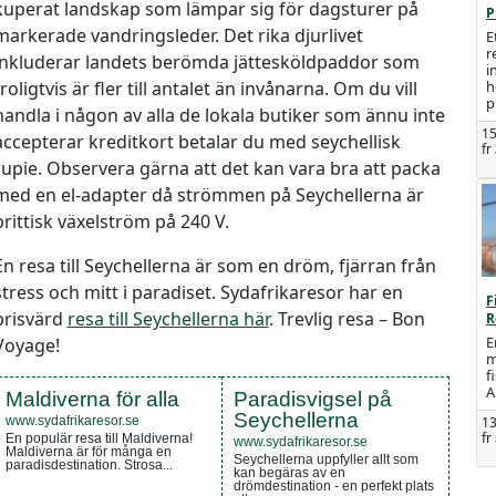
kuperat landskap som lämpar sig för dagsturer på
P
markerade vandringsleder. Det rika djurlivet
E
r
inkluderar landets berömda jättesköldpaddor som
i
h
troligtvis är fler till antalet än invånarna. Om du vill
p
handla i någon av alla de lokala butiker som ännu inte
15
accepterar kreditkort betalar du med seychellisk
fr
rupie. Observera gärna att det kan vara bra att packa
med en el-adapter då strömmen på Seychellerna är
brittisk växelström på 240 V.
En resa till Seychellerna är som en dröm, fjärran från
stress och mitt i paradiset. Sydafrikaresor har en
F
prisvärd
resa till Seychellerna här
. Trevlig resa – Bon
R
E
Voyage!
m
f
A
Maldiverna för alla
Paradisvigsel på
Seychellerna
13
www.sydafrikaresor.se
fr
En populär resa till Maldiverna!
www.sydafrikaresor.se
Maldiverna är för många en
Seychellerna uppfyller allt som
paradisdestination. Strosa...
kan begäras av en
drömdestination - en perfekt plats