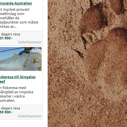
risvärda Australien
tt mycket prisvärt
eseförslag som
nnehåller de
öjdpunkter som måste
rickas av...
 dagars resa
31 900:-
Söderhavsresor
iskeresa till Ningaloo
eef
n fiskeresa med
ångfald av tropiska
iskarter i västra
ustralien.
 dagars resa
59 900:-
Söderhavsresor