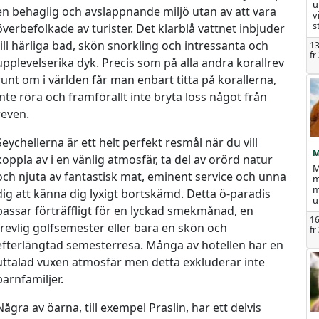
u
en behaglig och avslappnande miljö utan av att vara
v
s
överbefolkade av turister. Det klarblå vattnet inbjuder
till härliga bad, skön snorkling och intressanta och
13
fr
upplevelserika dyk. Precis som på alla andra korallrev
runt om i världen får man enbart titta på korallerna,
inte röra och framförallt inte bryta loss något från
reven.
Seychellerna är ett helt perfekt resmål när du vill
M
koppla av i en vänlig atmosfär, ta del av orörd natur
M
och njuta av fantastisk mat, eminent service och unna
m
m
dig att känna dig lyxigt bortskämd. Detta ö-paradis
u
passar förträffligt för en lyckad smekmånad, en
16
trevlig golfsemester eller bara en skön och
fr
efterlängtad semesterresa. Många av hotellen har en
uttalad vuxen atmosfär men detta exkluderar inte
barnfamiljer.
Några av öarna, till exempel Praslin, har ett delvis