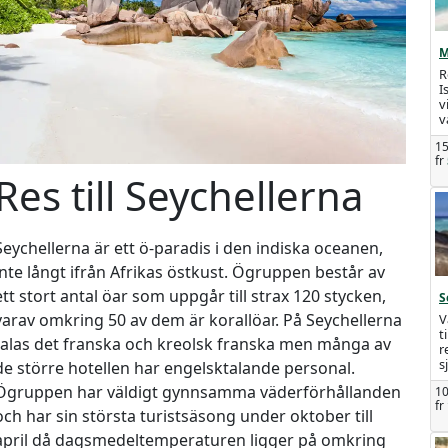
M
R
I
v
v
15
fr
Res till Seychellerna
Seychellerna är ett ö-paradis i den indiska oceanen,
inte långt ifrån Afrikas östkust. Ögruppen består av
ett stort antal öar som uppgår till strax 120 stycken,
S
varav omkring 50 av dem är korallöar. På Seychellerna
V
t
talas det franska och kreolsk franska men många av
r
s
de större hotellen har engelsktalande personal.
Ögruppen har väldigt gynnsamma väderförhållanden
10
fr
och har sin största turistsäsong under oktober till
april då dagsmedeltemperaturen ligger på omkring