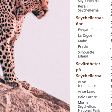
Seychellerna
Resa i
Seychellerna
Seychellernas
öar
Fregate Island
La Digue
Mahé
Praslin
Silhouette
Island
Sevärdheter
på
Seychellerna
Anse
Intendance
Anse Lazio
Baie Lazare
Morne
Seychellois
National Park