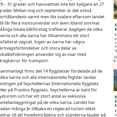
29 – 31 grader och havsvattnet inte blir kyligare än 27
grader. Mellan maj och september är det också
förhållandevis varmt men lite svalare eftersom landet
då får flera monsunvindar och även ibland stormar.
K
Många lokala båtföretag trafikerar dagligen de olika
&
K
öarna och alla öarna har tillsammans ett stort
p
asfalterat vägnät. Ingen av öarna har några
u
S
järnvägsförbindelser och stora delar av
s
lokalbefolkningen använder sig av oxar med
19
dragkärror för transport.
fr
Sammanlagt finns det 14 flygplatser fördelade på de
olika öarna och alla internationella flighter landar
antingen på Seychellernas Internationella flygplats
eller på Praslins flygplats. Seychellerna är känt för
lyxturism och har ett stort antal av exklusiva
B
K
hotellanläggningar på de olika öarna. Landet har
K
sedan många år tillbaka en reglerad turism vilket
K
bidrar till att hotellområdena och ständerna bjuder på
o