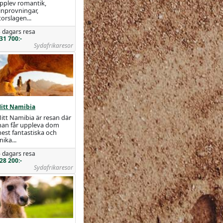
pplev romantik,
inprovningar,
torslagen...
 dagars resa
31 700:-
Sydafrikaresor
itt Namibia
itt Namibia är resan där
an får uppleva dom
est fantastiska och
nika...
 dagars resa
28 200:-
Sydafrikaresor