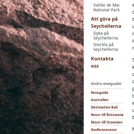
Vallée de Mai
National Park
Att göra på
Seychellerna
Dyka på
Seychellerna
Snorkla på
Seychellerna
Kontakta
oss
Andra reseguider
Reseguide
Australien
Destination Bali
Resor till Botswana
Resor till Oceanien
Konferensresor