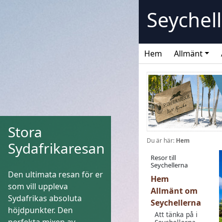
Skip
Seychel
to
content
Hem
Allmänt
Stora
Du är här:
Hem
Sydafrikaresan
Resor till
Seychellerna
Den ultimata resan för er
Hem
som vill uppleva
Allmänt om
Sydafrikas absoluta
Seychellerna
höjdpunkter. Den
Att tänka på i