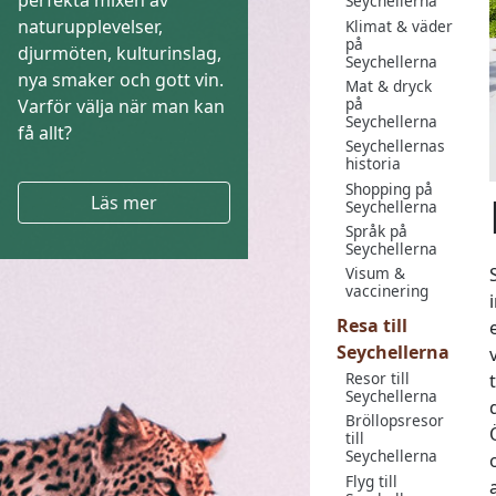
perfekta mixen av
Seychellerna
naturupplevelser,
Klimat & väder
på
djurmöten, kulturinslag,
Seychellerna
nya smaker och gott vin.
Mat & dryck
på
Varför välja när man kan
Seychellerna
få allt?
Seychellernas
historia
Shopping på
Läs mer
Seychellerna
Språk på
Seychellerna
Visum &
vaccinering
Resa till
Seychellerna
Resor till
Seychellerna
Bröllopsresor
till
Seychellerna
Flyg till